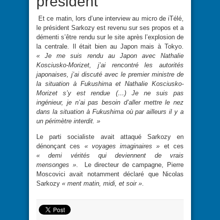
président
Et ce matin, lors d’une interview au micro de iTélé,
le président Sarkozy est revenu sur ses propos et a
démenti s’être rendu sur le site après l’explosion de
la centrale. Il était bien au Japon mais à Tokyo.
« Je me suis rendu au Japon avec Nathalie
Kosciusko-Morizet, j’ai rencontré les autorités
japonaises, j’ai discuté avec le premier ministre de
la situation à Fukushima et Nathalie Kosciusko-
Morizet s’y est rendue (…) Je ne suis pas
ingénieur, je n’ai pas besoin d’aller mettre le nez
dans la situation à Fukushima où par ailleurs il y a
un périmètre interdit. »
Le parti socialiste avait attaqué Sarkozy en
dénonçant ces
« voyages imaginaires »
et ces
« demi vérités qui deviennent de vrais
mensonges »
. Le directeur de campagne, Pierre
Moscovici avait notamment déclaré que Nicolas
Sarkozy
« ment matin, midi, et soir »
.