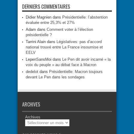
DERNIERS COMMENTAIRES
Didier Magnien
dans
Présidentielle: l’abstention
évaluée entre 25,3% et 27%
Adam
dans
Comment voter à l’élection
présidentielle ?
Tarrini Alain
dans
Législatives: pas d’accord
national trouvé entre La France insoumise et
EELV
LepenSansMoi
dans
Le Pen dit avoir incarné « la
voix du peuple » au débat face à Macron
dedelot
dans
Présidentielle: Macron toujours
devant Le Pen dans les sondages
ARCHIVES
Archives