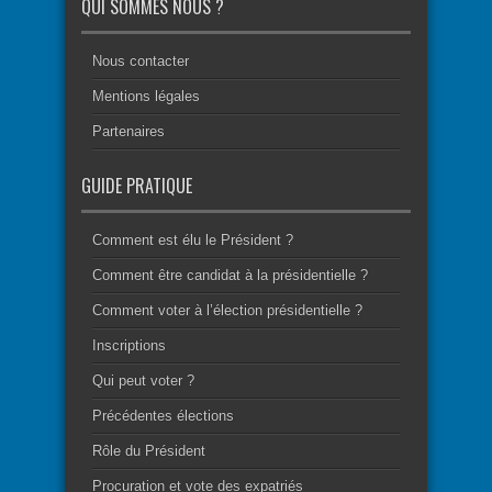
QUI SOMMES NOUS ?
Nous contacter
Mentions légales
Partenaires
GUIDE PRATIQUE
Comment est élu le Président ?
Comment être candidat à la présidentielle ?
Comment voter à l’élection présidentielle ?
Inscriptions
Qui peut voter ?
Précédentes élections
Rôle du Président
Procuration et vote des expatriés